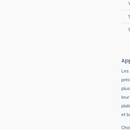
Ap
Les 
préd
plus
leur
plat
et b
Choi