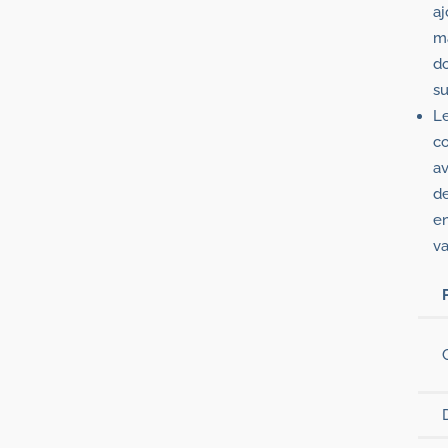
aj
m
do
su
Le
co
av
de
en
va