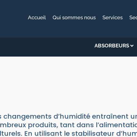
Accueil
Qui sommes nous
Services
Se
ABSORBEURS
ILISATEUR D'HUMIDITÉ - PRO
|
Stabilisateurs d’humidité
s changements d’humidité entraînent un
mbreux produits, tant dans l’alimentation
lturels. En utilisant le stabilisateur d’hum