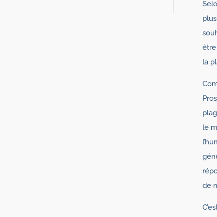
Selo
plus
sou
être
la p
Comm
Pros
plag
le m
l’hu
géné
répo
de 
C’es