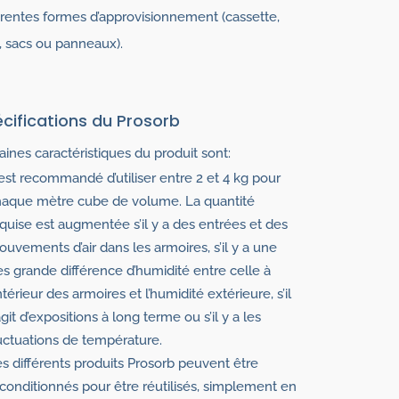
érentes formes d’approvisionnement (cassette,
, sacs ou panneaux).
cifications du Prosorb
aines caractéristiques du produit sont:
 est recommandé d’utiliser entre 2 et 4 kg pour
haque mètre cube de volume. La quantité
quise est augmentée s’il y a des entrées et des
uvements d’air dans les armoires, s’il y a une
ès grande différence d’humidité entre celle à
intérieur des armoires et l’humidité extérieure, s’il
agit d’expositions à long terme ou s’il y a les
uctuations de température.
s différents produits Prosorb peuvent être
conditionnés pour être réutilisés, simplement en