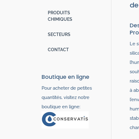
de
PRODUITS
CHIMIQUES
Des
Pr
SECTEURS
Le s
CONTACT
sili
l’hu
souh
Boutique en ligne
rais
Pour acheter de petites
à ab
quantités, visitez notre
l’en
boutique en ligne:
humi
stab
chan