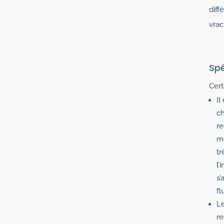
diff
vrac
Spé
Cert
Il
c
re
mo
tr
l’
s’
fl
Le
re