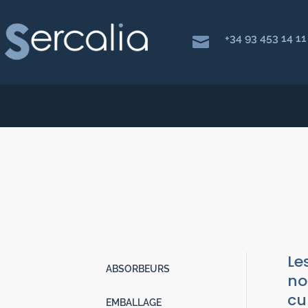
+34 93 453 14 11

STAB
Absorbeurs
Le
ABSORBEURS
no
cu
EMBALLAGE