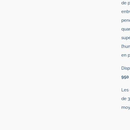
de p
entr
pend
quan
supé
l’hu
en p
Disp
950
Les 
de 3
moye