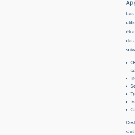
App
Les 
util
être
des 
suiv
Œu
co
In
Se
Tr
In
Co
C’es
s’ad