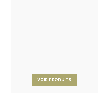
Hydrofuge
Gamme complète de produits nano-
protecteurs hydrofuges. Solutions anti-
humidité pour les surfaces vitrées et
divers types de tissus.
VOIR PRODUITS