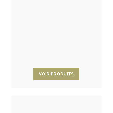
Pastilles déshydratantes
Les pastilles déshydratantes sont une
alternative innovante aux capsules ou
aux sachets dessicants. Formé par une
quantité spécifique de polymère
dessicant actif. Idéal pour l’industrie
pharmaceutique, de laboratoire et
alimentaire.
VOIR PRODUITS