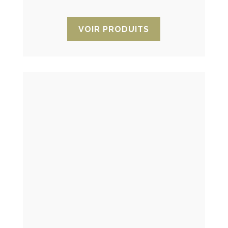
VOIR PRODUITS
Couverture absorbant d'humidité
Couverture absorbante destinée à
protéger les marchandises de