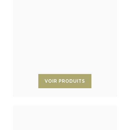
Dessicant pour conteneur maritime
Barquettes et sacs déshydratants pour
réduire l’humidité relative dans les
conteneurs maritimes, en la maintenant
en dessous du point de rosée. Ces
dessiccants sont composés de chlorure
de calcium et d’autres additifs.
VOIR PRODUITS