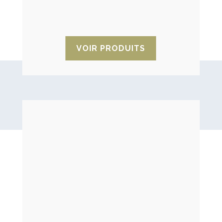
tissu non tissé antistatique pour les
composants électroniques.
VOIR PRODUITS