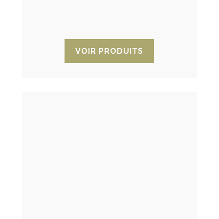
pour savoir quand remplacer le
dessicant.
VOIR PRODUITS