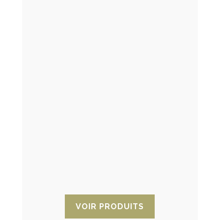
Bouchons déshydratants Adsormat
Les bouchons déshydratants
ADSORMAT permettent l’adsorption de
l’humidité ambiante grâce à l’utilisation
de conteneurs adsorbants. Ils
comprennent également des
indicateurs d’humidité réversibles.
VOIR PRODUITS