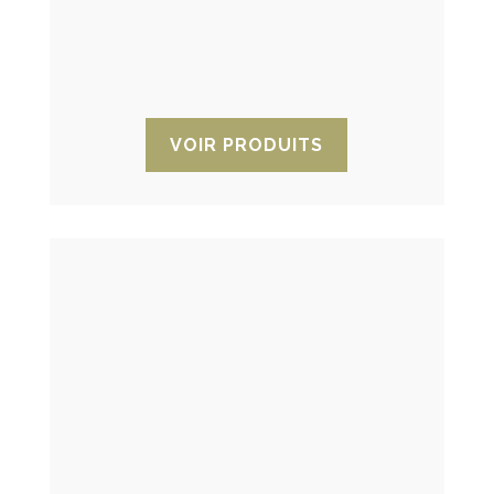
l’humidité. Elle agit comme une barrière
imperméable afin que les marchandises
ne soient pas endommagées par
l’humidité.
VOIR PRODUITS