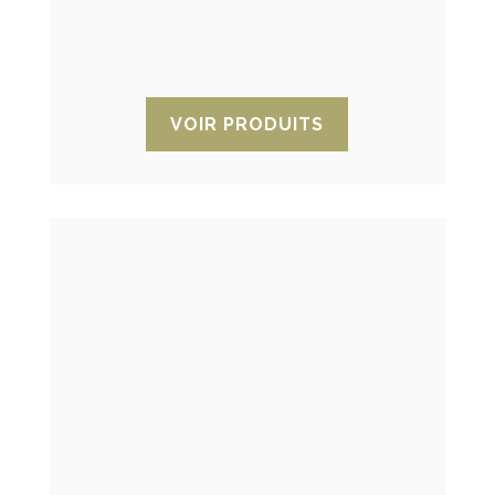
les applications militaires, l’aviation, et
dans des environnements très
étanches.
VOIR PRODUITS