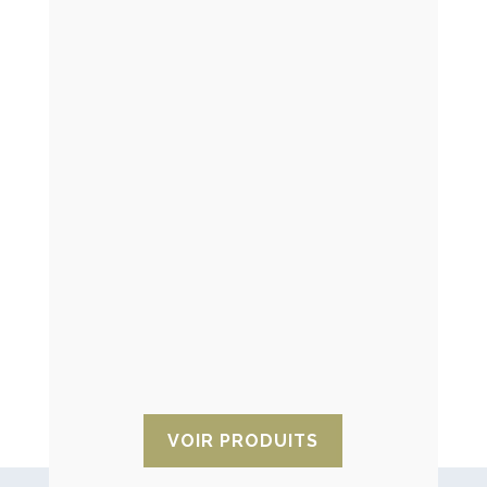
Déshydratant d’humidité pour la
maison – Sanidry
Éliminez l’humidité de votre maison, de
vos bateaux, camping-car ou voitures
avec les bacs Sanidry de manière
confortable et pratique. Il peut être
utilisé dans une grande variété
d’endroits fermés avec peu de
ventilation.
VOIR PRODUITS