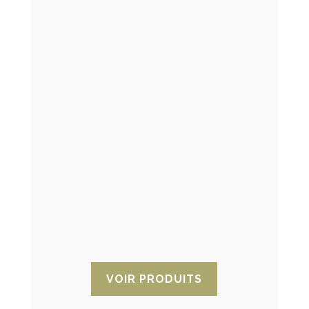
Sachet dessicant pour la
réfrigération automobile
Nous proposons des sachets
déshydratants pour la réfrigération
automobile et pour fournir une
protection experte contre les
problèmes d’humidité associés aux
systèmes de climatisation, aux
véhicules électriques et aux moteurs à
pistons.
VOIR PRODUITS