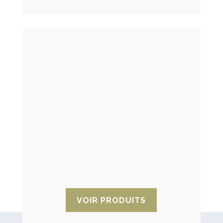
Vannes d’égalisation de pression
Les vannes d’égalisation de pression
s’ajustent à toute différence de pression
et évitent d’endommager les produits
stockés ou transportés en raison de
surpressions internes ou externes.
VOIR PRODUITS