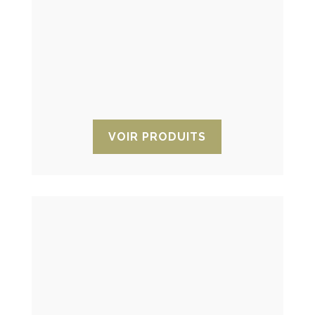
sur la base du principe de différence de
polarité dû à l’attraction électrostatique,
car il possède une structure poreuse
uniforme qui permet la séparation des
molécules par taille. Il est fourni dans
des sacs ou sachets pour leur
placement dans des emballages.
VOIR PRODUITS