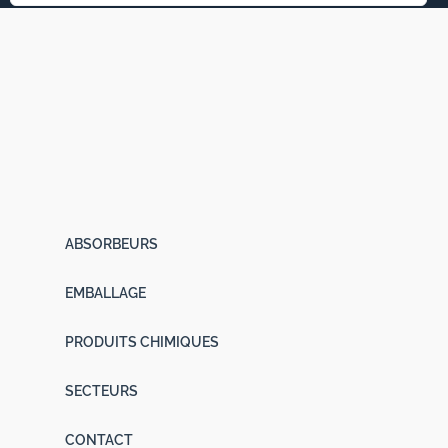
PASTILLES VCI
Produits d’Emballage
|
Anticorrosion VCI
|
Diffuseurs VCI
ABSORBEURS
EMBALLAGE
PRODUITS CHIMIQUES
SECTEURS
CONTACT