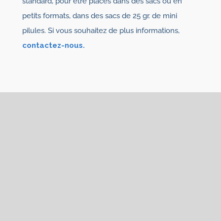
standard, pour être placés dans des sacs ou en
petits formats, dans des sacs de 25 gr. de mini
pilules. Si vous souhaitez de plus informations,
contactez-nous.
Vous pouvez également
être intéressé par
Nous avons des
diffuseurs VCI
, dans
différents formats:
tablettes VCI,
diffuseur
Noxy.
Éponges VCI,
sacs VCI.