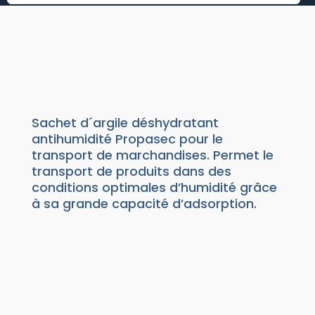
SACHET D´ARGILE
DÉSHYDRATANT
Produits absorbeurs
|
Absorbeur d’humidité
|
Sachet d’argile déshydratant
Sachet d´argile déshydratant
antihumidité Propasec pour le
transport de marchandises. Permet le
transport de produits dans des
conditions optimales d’humidité grâce
à sa grande capacité d’adsorption.