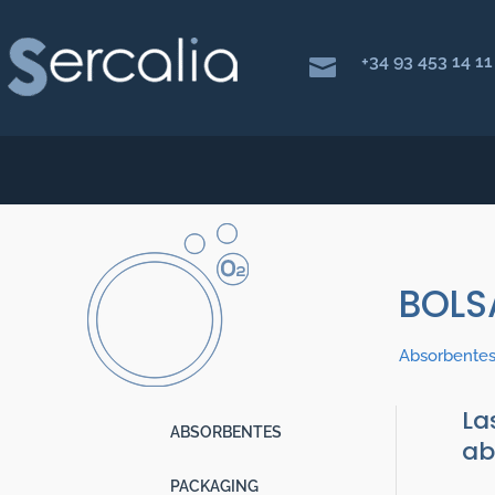
+34 93 453 14 11

BOLS
Absorbente
La
ABSORBENTES
ab
PACKAGING