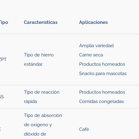
Tipo
Características
Aplicaciones
Amplia variedad
Tipo de hierro
Carne seca
ZPT
estándar
Productos horneados
Snacks para mascotas
Tipo de reacción
Productos horneados
SS
rápida
Comidas congeladas
Tipo de absorción
de oxígeno y
E
Café
dióxido de