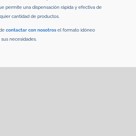
ue permite una dispensación rápida y efectiva de
quier cantidad de productos.
de
contactar
con nosotros
el formato idóneo
 sus necesidades.
 interese
 de desecantes y productos
Absorbentes de
s Omac
,
PharmaKeep
,
Sistema RP
,
AnaeroPack