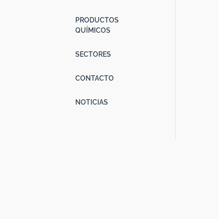
Des
PRODUCTOS
de
QUÍMICOS
El 
SECTORES
anti
de o
CONTACTO
resu
cual
NOTICIAS
vací
Los 
usar
adem
las 
prep
los