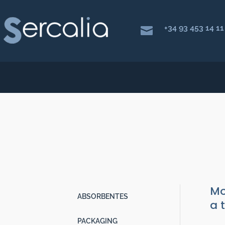
+34 93 453 14 11

MOCHILAS ISO
Productos de Packaging
|
Cadena
Mo
ABSORBENTES
a 
PACKAGING