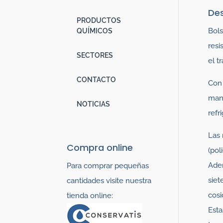
Des
PRODUCTOS
Bols
QUÍMICOS
resi
SECTORES
el t
CONTACTO
Con 
mant
NOTICIAS
refr
Las 
Compra online
(pol
Adem
Para comprar pequeñas
siet
cantidades visite nuestra
cosi
tienda online:
Esta