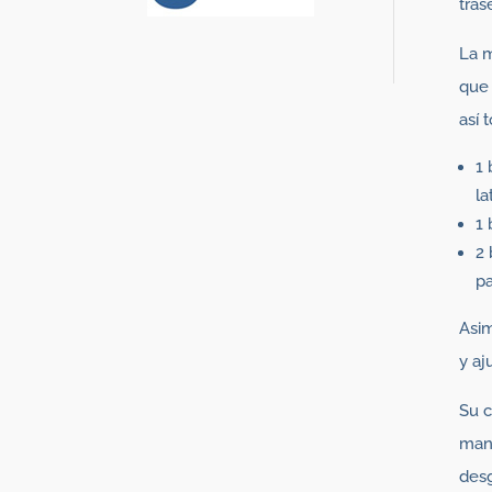
tras
La m
que 
así 
1 
la
1 
2 
pa
Asim
y aj
Su c
mant
desg