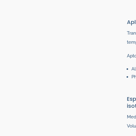
Apl
Tran
temp
Apto
A
P
Esp
iso
Medi
Vol