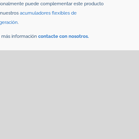
ionalmente puede complementar este producto
 nuestros
acumuladores flexibles de
igeración
.
a más información
contacte con nosotros.
 interese
tos para mantener la
cadena de frío
intacta:
mulador de frío flexible,
acumulador de frío
ntenedor isotérmico,
diagnosach,
mochilas
icos,
aislantes térmicos de papel,
kit isotérmico
atura.