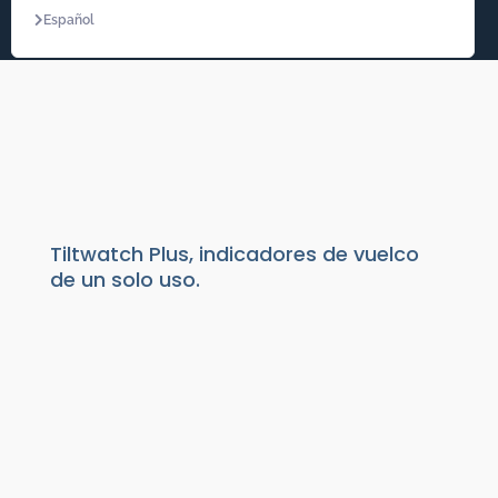
Español
TILTWATCH PLUS
Productos de packaging
|
Indicadores
|
Indicadores de vuelco | Tiltwatch Plus
Tiltwatch Plus, indicadores de vuelco
de un solo uso.