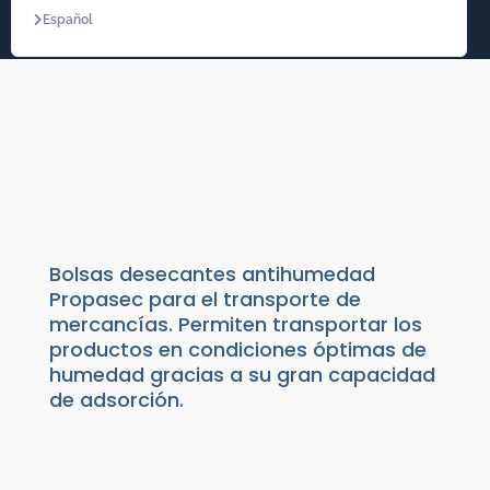
Español
BOLSA DE ARCILLA
DESECANTE
Absorbentes
|
Absorbente Humedad
| Arcilla
desecante
Bolsas desecantes antihumedad
Propasec para el transporte de
mercancías. Permiten transportar los
productos en condiciones óptimas de
humedad gracias a su gran capacidad
de adsorción.