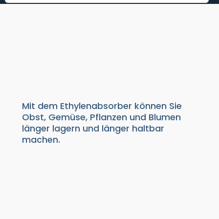
ETHYLENABSORBER BEUTEL
FÜR DE
LEBENSMITTELINSDUSTRIE
Absorptionsmittel
|
Ethylen
Mit dem Ethylenabsorber können Sie
Obst, Gemüse, Pflanzen und Blumen
länger lagern und länger haltbar
machen.