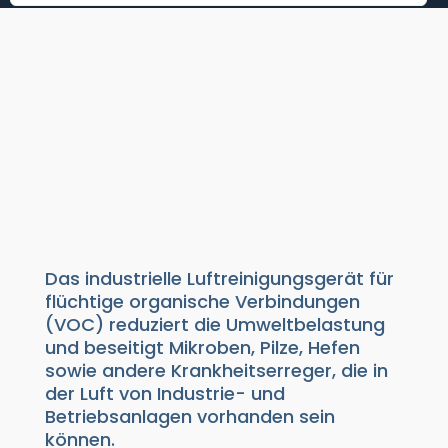
INDUSTRIELLES
LUFTREINIGUNGSGERÄT
ZUR ENTFERNUNG VON
VOC
Absorptionsmittel
|
Geruchsabsorber
| Luftreinigungsgerät
Das industrielle Luftreinigungsgerät für
flüchtige organische Verbindungen
(VOC) reduziert die Umweltbelastung
und beseitigt Mikroben, Pilze, Hefen
sowie andere Krankheitserreger, die in
der Luft von Industrie- und
Betriebsanlagen vorhanden sein
können.