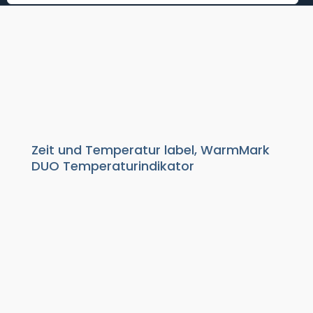
TEMPERATURINDIKATOR -
WARMMARK DUO
Verpackungsprodukte
|
Indikatoren
|
Temperaturindikatoren
Zeit und Temperatur label, WarmMark
DUO Temperaturindikator