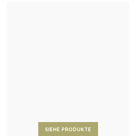
VCI Schwämme
VCI-Schwämme wurden entwickelt, um
metallische Elemente in großen
Verpackungen während langer Fahrten vor
Korrosion zu schützen.
SIEHE PRODUKTE