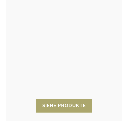
VCI Beutel
VCI-Beutel ermöglichen eine
Korrosionsschutzbehandlung für
Metallprodukte durch VCI-Diffusion und tragen
insbesondere dazu bei, zusätzlichen Schutz in
Behältern zu bieten, die bereits mit VCI-Papier
oder -Kunststoff geschützt sind.
SIEHE PRODUKTE