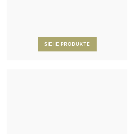
Der VCI Noxy-Diffusor ist ein Produkt, das
entwickelt wurde, um metallische Elemente
während langer Fahrten in Containern, Kisten
oder Käfigen vor Korrosion zu schützen.
SIEHE PRODUKTE