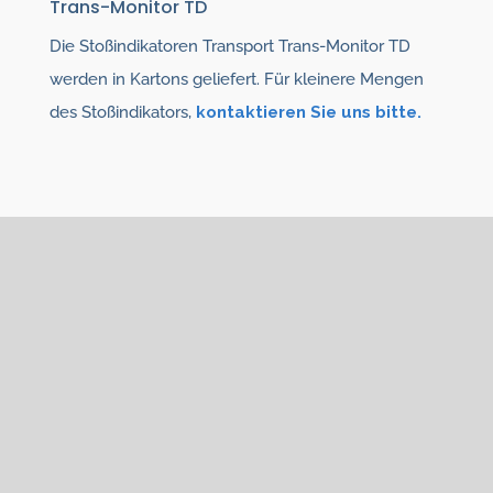
Trans-Monitor TD
Die Stoßindikatoren Transport Trans-Monitor TD
werden in Kartons geliefert. Für kleinere Mengen
des Stoßindikators,
kontaktieren Sie uns bitte.
Das könnte Sie auch
interessieren
Für die Kontrolle der Waren siehe die
verschiedenen Arten von
Stoßindikatoren
:
ShockDot,
Shockwatch,
Shockwatch