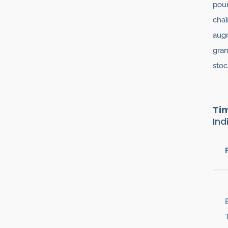
pour
chaî
augm
gran
stoc
Tim
Ind