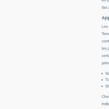
en 
(tel
App
Les 
Temp
cont
les 
cert
prin
S
Tr
St
Chez
indi