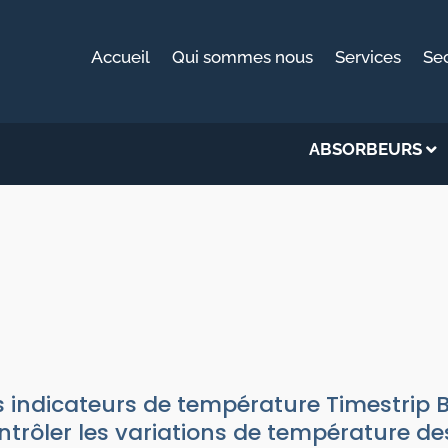
Accueil
Qui sommes nous
Services
Se
ABSORBEURS
ATEUR DE TEMPÉRATURE - TIMES
Indicateurs
|
Indicateurs de température
s indicateurs de température Timestrip
ntrôler les variations de température d