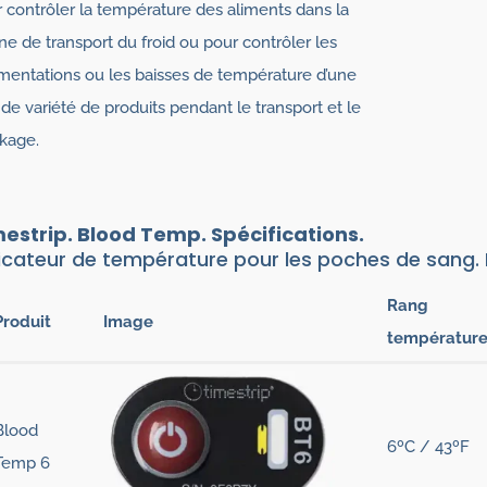
 contrôler la température des aliments dans la
ne de transport du froid ou pour contrôler les
entations ou les baisses de température d’une
de variété de produits pendant le transport et le
kage.
estrip. Blood Temp. Spécifications.
icateur de température pour les poches de sang.
Rang
Produit
Image
températur
Blood
6ºC / 43ºF
Temp 6