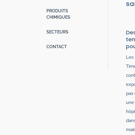
sa
PRODUITS
CHIMIQUES
Des
SECTEURS
tem
pou
CONTACT
Les 
Time
cont
exp
pas 
une 
hôpi
dans
mai