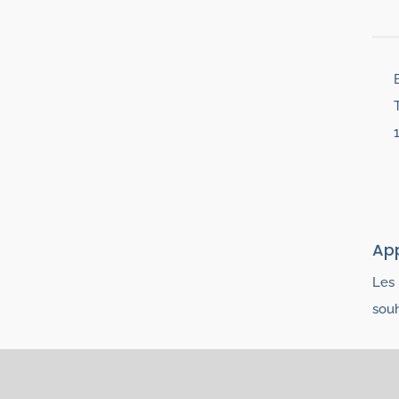
Ap
Les 
souh