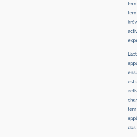
temp
temp
irré
acti
expé
L’ac
appu
ensu
est 
acti
chan
temp
appl
dos 