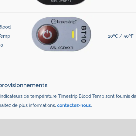
Blood
Temp
10ºC / 50ºF
10
provisionnements
indicateurs de température Timestrip Blood Temp sont fournis da
aitez de plus informations,
contactez-nous
.