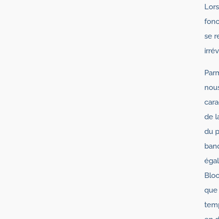
Lor
fonc
se r
irré
Parm
nous
cara
de l
du 
banq
égal
Bloo
que 
temp