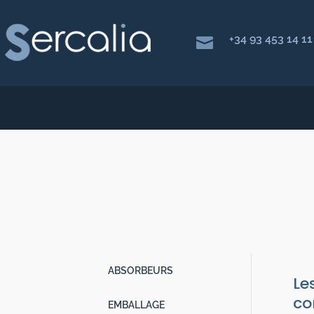
+34 93 453 14 11

INDIC
Emballage
|
ABSORBEURS
Le
co
EMBALLAGE