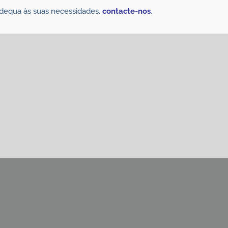
dequa às suas necessidades,
contacte-nos
.
r interessado
dores de oxigénio
:
PharmaKeep
,
Sistema RP
, AnaeroPack
ssos produtos.