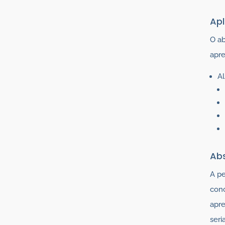
Apl
O a
apre
A
Abs
A pe
conc
apr
seri