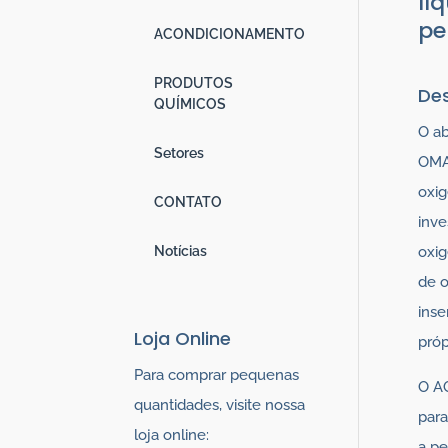
lí
pe
ACONDICIONAMENTO
PRODUTOS
De
QUÍMICOS
O a
Setores
OMAC
oxig
CONTATO
inve
Notícias
oxig
de o
inse
Loja Online
próp
Para comprar pequenas
O A
quantidades, visite nossa
para
loja online:
a p