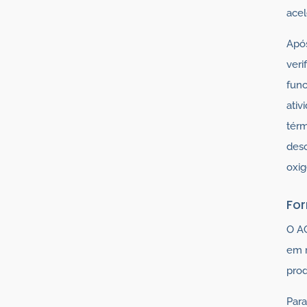
acel
Após
ver
fun
ativ
térm
desc
oxig
Fo
O A
em r
prod
Para