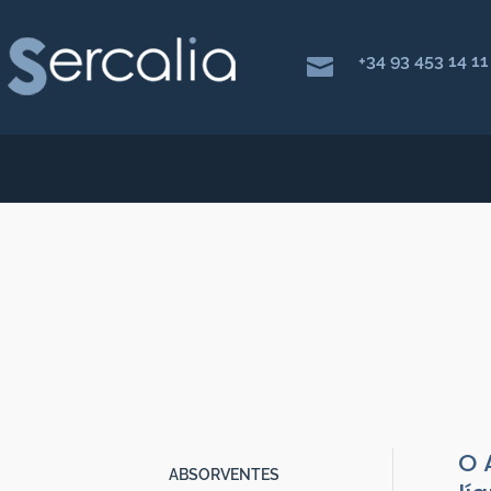
+34 93 453 14 11

ABSO
AGEL
Absorventes
O 
ABSORVENTES