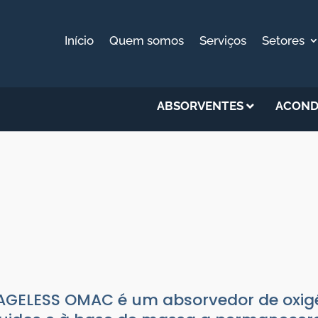
Início
Quem somos
Serviços
Setores
ABSORVENTES
ACOND
RVEDOR DE OXIGENIO PARA 
ESS OMAC
|
Absorventes de Oxigénio
AGELESS OMAC é um absorvedor de oxigé