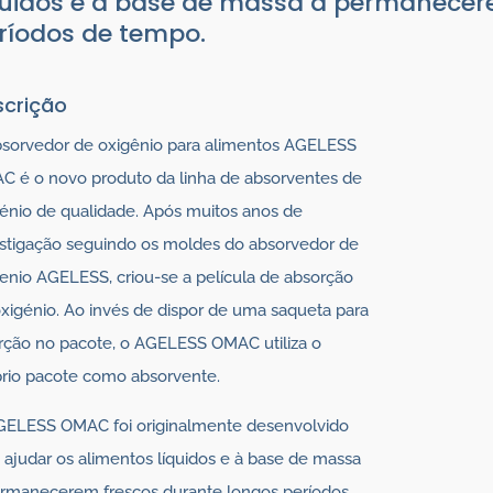
quidos e à base de massa a permanecer
ríodos de tempo.
scrição
bsorvedor de oxigênio para alimentos AGELESS
 é o novo produto da linha de absorventes de
énio de qualidade. Após muitos anos de
stigação seguindo os moldes do absorvedor de
enio AGELESS, criou-se a película de absorção
xigénio. Ao invés de dispor de uma saqueta para
rção no pacote, o AGELESS OMAC utiliza o
rio pacote como absorvente.
GELESS OMAC foi originalmente desenvolvido
 ajudar os alimentos líquidos e à base de massa
ermanecerem frescos durante longos períodos