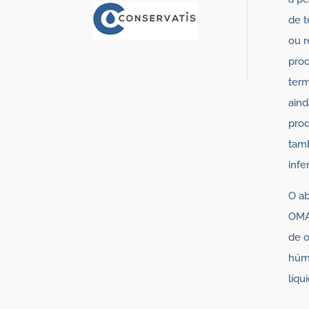
de t
ou r
prod
term
ain
prod
tam
infer
O a
OMA
de o
húmi
líqu