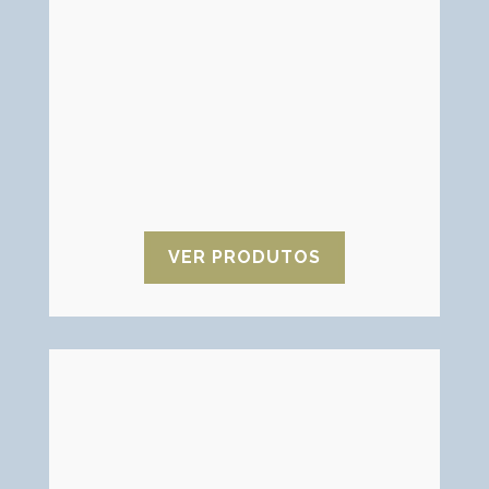
adsorventes carbonosos que foram
processados e apresentam um elevado
grau de cristalização e porosidade.
Possui uma grande superfície interna
(até 2500 m²/g) devido à dimensão
nanométrica dos seus abundantes
micróporos, o que lhe confere uma
elevada capacidade de adsorção de
outros elementos químicos.
VER PRODUTOS