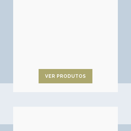
pode ser produzida com diferentes
propriedades físicas e químicas. Pode
ser utilizada como espessante,
estabilizador, enchimento, fibra dietética
e emulsificante para numerosas
aplicações (construção, detergentes,
papel, agricultura, adesivos, cosméticos,
tintas, petróleo, plásticos, cerâmica,
têxteis, produtos farmacêuticos,
alimentos e medicina).
VER PRODUTOS