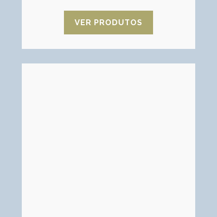
VER PRODUTOS
CMC - Carboxi metil celulose
A CMC é um sal solúvel em água e