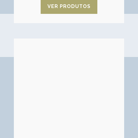
VER PRODUTOS
Carvão ativado
O carvão ativado consiste em