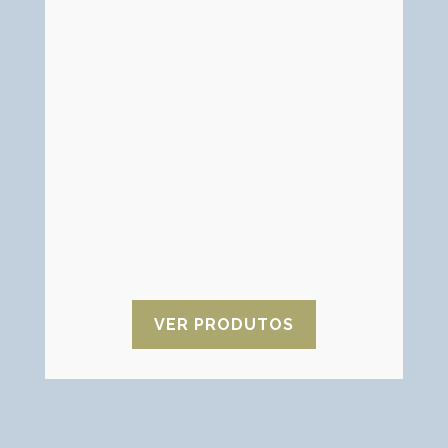
Metaperiodato de Sódio
Cristais finos brancos ou quase brancos
utilizados para recuperação e limpeza
de tintas de serigrafia e impressão.
Poderoso oxidante nos processos
farmacêuticos.
VER PRODUTOS