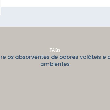
FAQs
re os absorventes de odores voláteis e 
ambientes