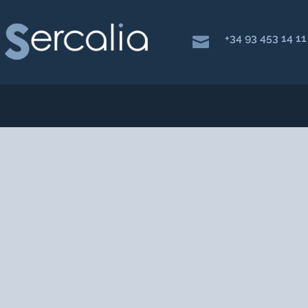
+34 93 453 14 11

ABSORBEDORE
Produtos Absorventes