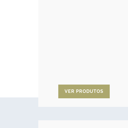
Sacos anti-odores
para casa e lazer
Os sacos anti-odores para casa e
lazer eliminam de forma eficaz os
odores indesejáveis, tais como os
gerados pela humidade nos
cacifos dos ginásios, no espaço
dos animais de companhia ou
caixotes do lixo.
VER PRODUTOS