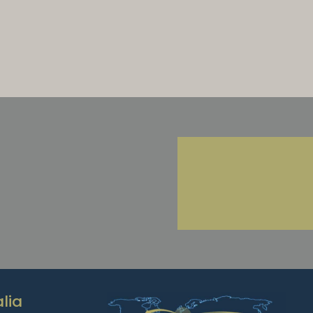
CONTATE-NOS
hamento?
Pedir informações sobre
os nossos produtos.
ssa atenção,
Peça já o seu
iabilidade de entrega.
orçamento
nalizado com um
tregas regulares.
lia