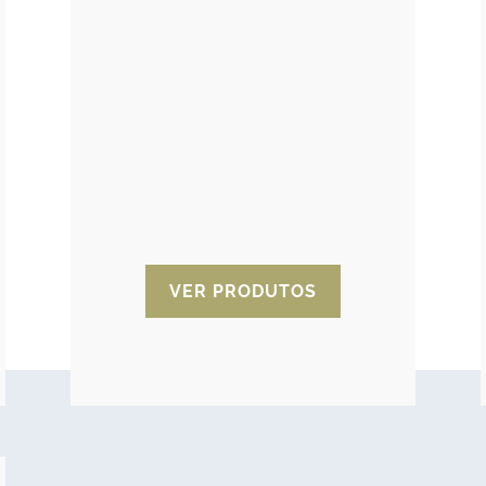
Nuestro sistema de control de
Compuestos Orgánicos Volátiles
limpia el aire de volátiles y
también es un absorbente de
olores. Mejora las condiciones
ambientales de su industria o su
negocio. Indicado para todo tipo
de industria así como para el
sector hotelero, restauración y
muchos otros.
VER PRODUTOS