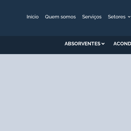
Início
Quem somos
Serviços
Setores
ABSORVENTES
ACOND
S DE ODORES E VOC