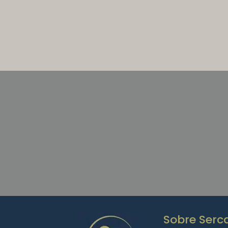
Procura aconsel
Distinguimo-nos pela no
flexibilidade, rapidez e f
O melhor serviço perso
fornecedor fiável para en
Sobre Serca