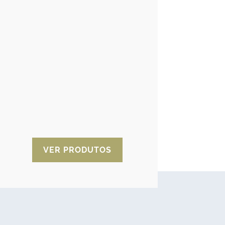
Ionizadores. Eco-
purificadores.
Ecobionizadores
Purificadores do ar para
tratamento do ar em 4 fases:
filtração, purificação, ionização e
energização do ambiente da sua
casa e escritório. Elimine vírus e
bactérias sem recorrer a ozono.
VER PRODUTOS