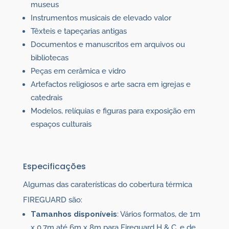
museus
Instrumentos musicais de elevado valor
Têxteis e tapeçarias antigas
Documentos e manuscritos em arquivos ou
bibliotecas
Peças em cerâmica e vidro
Artefactos religiosos e arte sacra em igrejas e
catedrais
Modelos, relíquias e figuras para exposição em
espaços culturais
Especificações
Algumas das caraterísticas do
cobertura térmica
FIREGUARD são:
Tamanhos disponíveis
: Vários formatos, de 1m
x 0,7m até 6m x 8m para Fireguard H & C, e de