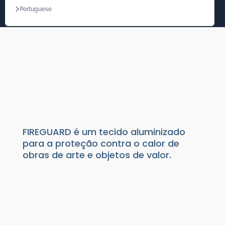
Portuguese
COBERTURAS DE
PROTEÇÃO TÉRMICA-
FIREGUARD
Produtos de Acondicionamento
|
Fixação
FIREGUARD é um tecido aluminizado
para a proteção contra o calor de
obras de arte e objetos de valor.