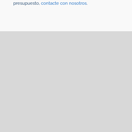
presupuesto,
contacte con nosotros
.
Quizás también te interese
Disponemos de
Difusores VCI
, en
diferentes formatos
:
pastillas VCI
,
Difusor
Noxy
.
Esponjas VCI
,
Sacos VCI
.
Consulte otros
productos VCI para la
corrosión:
Films y bolsas de Plástico VCI
,
Papel VCI
y
aceite VCI