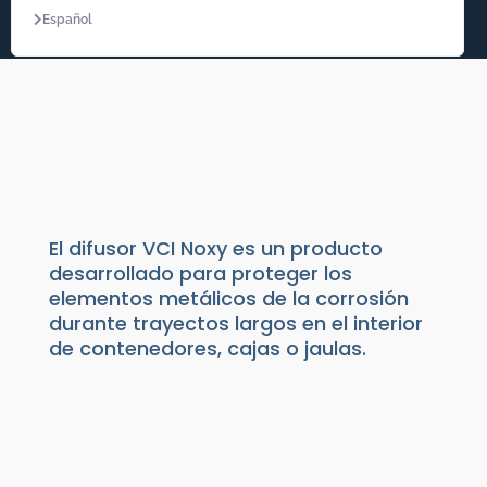
Español
DIFUSOR VCI NOXY
Productos de Packaging
|
Anticorrosión VCI
|
Difusores VCI
El difusor VCI Noxy es un producto
desarrollado para proteger los
elementos metálicos de la corrosión
durante trayectos largos en el interior
de contenedores, cajas o jaulas.