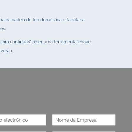
a da cadeia do frio doméstica e facilitar a
es.
eleira continuará a ser uma ferramenta-chave
 verão.
ssos produtos.
N
o
m