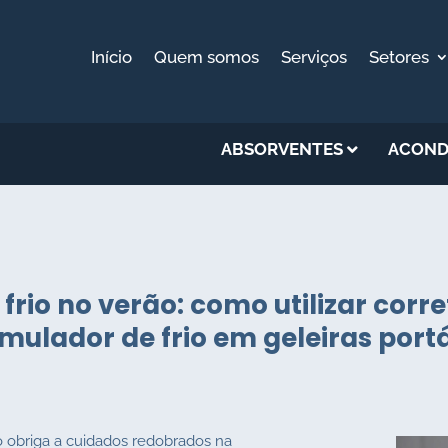
Início
Quem somos
Serviços
Setores
ABSORVENTES
ACOND
frio no verão: como utilizar cor
mulador de frio em geleiras portá
 obriga a cuidados redobrados na