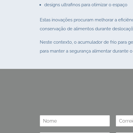
designs ultrafinos para otimizar o espaço
Estas inovações procuram melhorar a eficiênci
conservação de alimentos durante deslocaçõ
Neste contexto, o acumulador de frio para g
para manter a segurança alimentar durante o
Solicite um orçamento
Pedir informações sobre os no
N
C
o
o
m
r