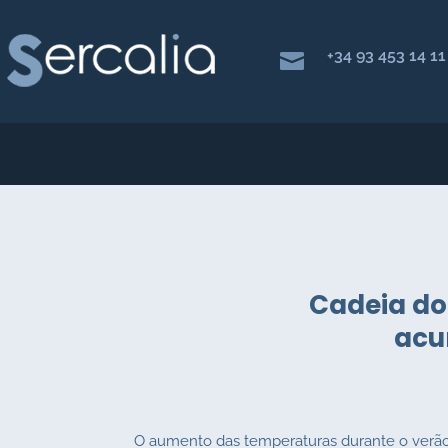
+34 93 453 14 11

Cadeia do 
acu
O aumento das temperaturas durante o verão