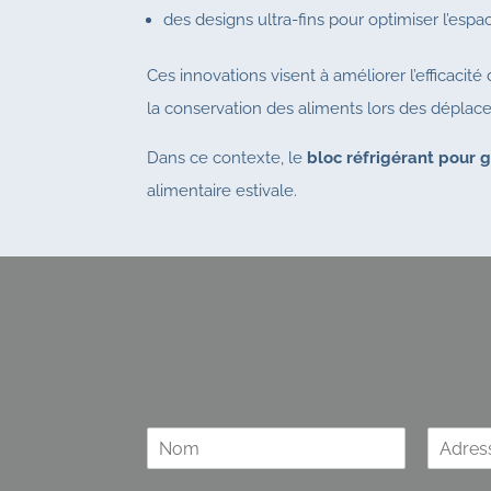
des designs ultra-fins pour optimiser l’espa
Ces innovations visent à améliorer l’efficacité
la conservation des aliments lors des déplac
Dans ce contexte, le
bloc réfrigérant pour g
alimentaire estivale.
Demander un devis
N’hésitez pas à nous solliciter
N
A
o
d
m
r