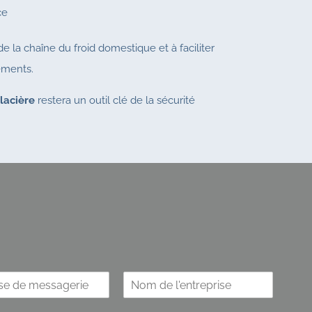
ce
 de la chaîne du froid domestique et à faciliter
ements.
lacière
restera un outil clé de la sécurité
 de plus amples informations.
N
o
m