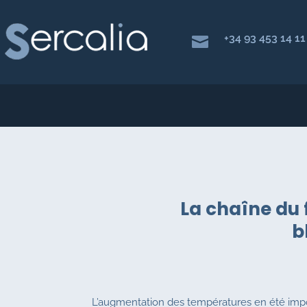
+34 93 453 14 11

La chaîne du 
b
L’augmentation des températures en été impo