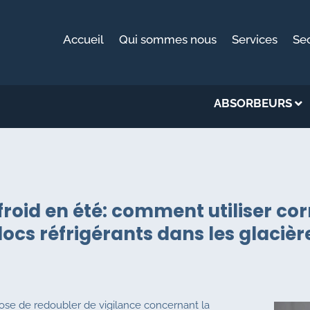
Accueil
Qui sommes nous
Services
Se
ABSORBEURS
froid en été: comment utiliser co
locs réfrigérants dans les glacièr
se de redoubler de vigilance concernant la